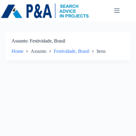
Pular
para
o
conteúdo
Assunto
Festividade, Brasil
Home
Assunto
Festividade, Brasil
Itens