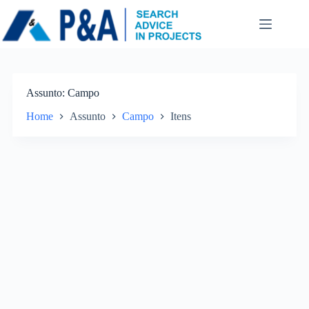
Pular
para
o
conteúdo
Assunto
Campo
Home
Assunto
Campo
Itens