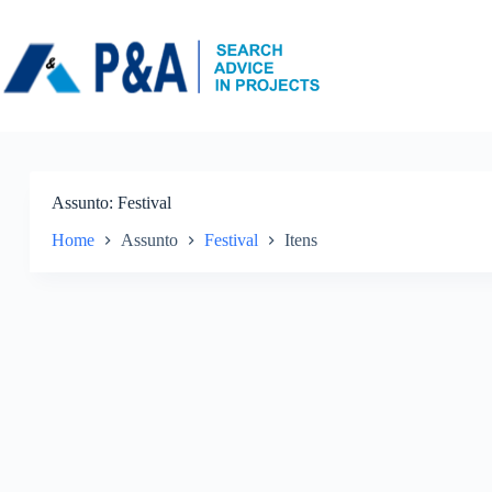
Pular
para
o
conteúdo
Assunto
Festival
Home
Assunto
Festival
Itens