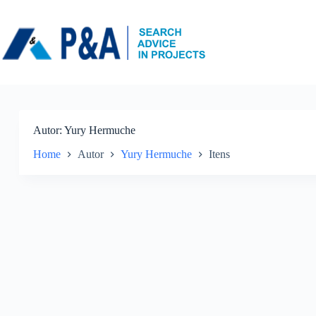
Pular
para
o
conteúdo
Autor
Yury Hermuche
Home
Autor
Yury Hermuche
Itens